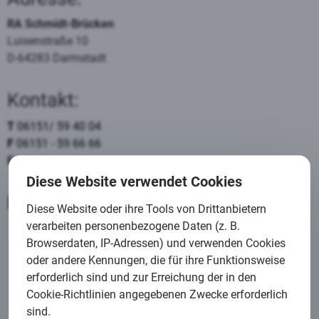
RA Schmidt-Brücken
Luisenstraße 10
D-64283 Darmstadt
Kontakt:
T
06151/ 59 40 04
F
06151 - 59 66 66
E
info@anwalt-da.de
Diese Website verwendet Cookies
Kooperationspartner:
Diese Website oder ihre Tools von Drittanbietern
verarbeiten personenbezogene Daten (z. B.
Damit dieser Inhalt funktioniert, ist Ihre Zustimmung
Browserdaten, IP-Adressen) und verwenden Cookies
erforderlich!
oder andere Kennungen, die für ihre Funktionsweise
erforderlich sind und zur Erreichung der in den
Datenschutzeinstellungen
Cookie-Richtlinien angegebenen Zwecke erforderlich
sind.