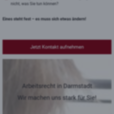
nicht, was Sie tun können?
Eines steht fest – es muss sich etwas ändern!
Jetzt Kontakt aufnehmen
Arbeitsrecht in Darmstadt
Wir machen uns stark für Sie!